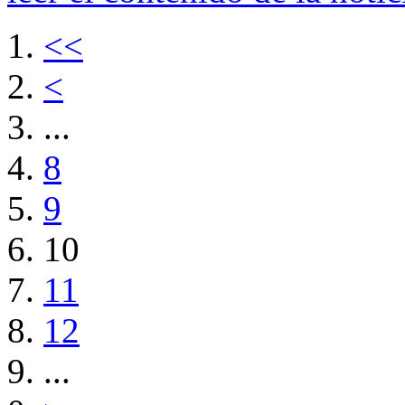
<<
<
...
8
9
10
11
12
...